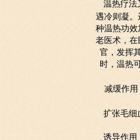
温热疗法
遇冷则凝。
种温热功效
老医术，在
官
，发挥
时，温热
减缓
作用
扩张
毛细
诱导作用