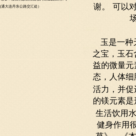
谢
。
可以
(通大连丹东公路交汇处）
玉是一种
之宝，玉石
益的微量元
态，人体细
活力
，并
促
的镁元素是
生活饮用
健身作用