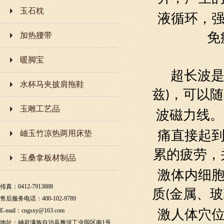
玉石枕
液循环
，
加热腰带
免
暖脚宝
超长波
水杯马夹披肩拖鞋
兹
)
，可以随
玉雕工艺品
波磁力线。
岫玉竹凉热两用床垫
痛直接起
累的疲劳，
玉桑拿板材制品
激
体内细
传真：0412-7913888
质
(
金属、玻
售后服务电话：400-102-9789
E-mail：
cngsxy@163.com
激
人体
穴
地址：岫岩满族自治县雅河工业园区南1号