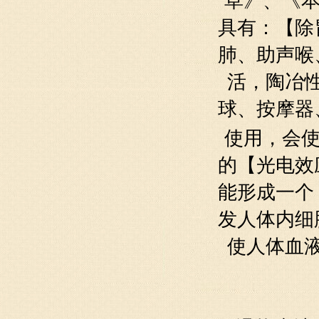
草》、《
具有：【除
肺、助声喉
活，陶冶
球、
按摩
器
使用，会
的【光电效
能形成一个
发人体内细
使人体血