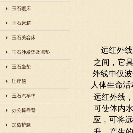
玉石暖床
玉石床箱
玉石美容床
远红外线
玉石沙发垫及凉垫
之间，它
玉石坐垫
外线中仅波
理疗毯
人体生命活
玉石汽车垫
远红外线
可使体内
办公椅靠背
应，可将远
加热护膝
升，产生